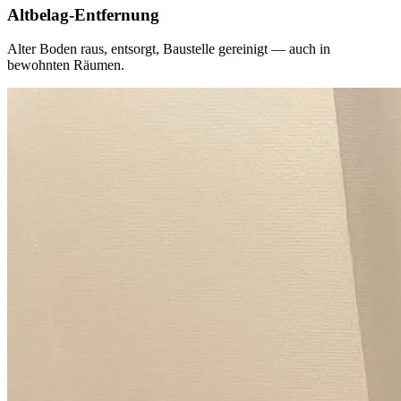
Altbelag-Entfernung
Alter Boden raus, entsorgt, Baustelle gereinigt — auch in
bewohnten Räumen.